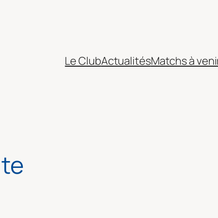
Le Club
Actualités
Matchs à veni
ite